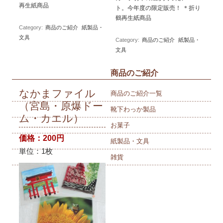
再生紙商品
ト。今年度の限定販売！ ＊折り
鶴再生紙商品
Category:
商品のご紹介
紙製品・
文具
Category:
商品のご紹介
紙製品・
文具
商品のご紹介
なかまファイル
商品のご紹介一覧
（宮島・原爆ドー
靴下わっか製品
ム・カエル）
お菓子
価格：200円
紙製品・文具
単位：1枚
雑貨