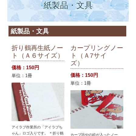
紙製品・文具
紙製品・文具
折り鶴再生紙ノー
カープリングノー
ト（Ａ６サイズ）
ト（Ａ7サイ
ズ）
価格：150円
価格：150円
単位：1冊
単位：1冊
アイラブ作業所の「アイラブち
ゃん」ロゴ入りです。 ＊折り鶴
カープ坊やの絵が入ったノー